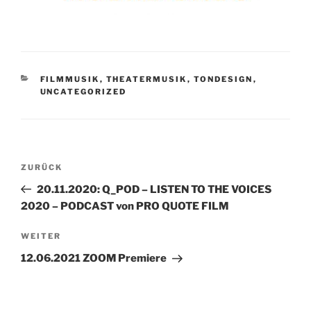
KATEGORIEN
FILMMUSIK
,
THEATERMUSIK
,
TONDESIGN
,
UNCATEGORIZED
Beitragsnavigation
Vorheriger
ZURÜCK
Beitrag
20.11.2020: Q_POD – LISTEN TO THE VOICES
2020 – PODCAST von PRO QUOTE FILM
Nächster
WEITER
Beitrag
12.06.2021 ZOOM Premiere