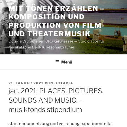
Zum
MIT TÖNEN ERZÄHLEN –
Inhalt
KOMPOSITION UND
springen
PRODUKTION VON FILM-
UND THEATERMUSIK
Octavia Crummenerl Gloggengiesser — Studiolabor für
musikalische Denk & Resonanzräume
Menü
VERÖFFENTLICHT
21. JANUAR 2021
VON
OCTAVIA
AM
jan. 2021: PLACES. PICTURES.
SOUNDS AND MUSIC. –
musikfonds stipendium
start der umsetzung und vertonung experimenteller