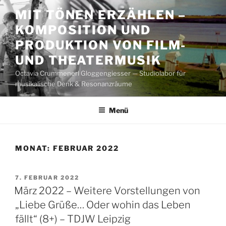
Zum
MIT TÖNEN ERZÄHLEN –
Inhalt
KOMPOSITION UND
springen
PRODUKTION VON FILM-
UND THEATERMUSIK
Octavia Crummenerl Gloggengiesser — Studiolabor für
musikalische Denk & Resonanzräume
Menü
MONAT:
FEBRUAR 2022
VERÖFFENTLICHT
7. FEBRUAR 2022
AM
März 2022 – Weitere Vorstellungen von
„Liebe Grüße… Oder wohin das Leben
fällt“ (8+) – TDJW Leipzig