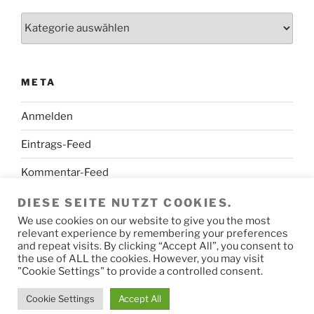
Kategorien
META
Anmelden
Eintrags-Feed
Kommentar-Feed
WordPress.org
DIESE SEITE NUTZT COOKIES.
We use cookies on our website to give you the most
relevant experience by remembering your preferences
and repeat visits. By clicking “Accept All”, you consent to
the use of ALL the cookies. However, you may visit
"Cookie Settings" to provide a controlled consent.
Mit Stolz präsentiert von WordPress
Cookie Settings
Accept All