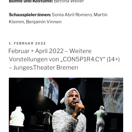
Bühne und Kostüme:
Bettina Weller
Schauspieler:innen:
Sonia Abril Romero, Martin
Klemm, Benjamin Vinnen
VERÖFFENTLICHT
1. FEBRUAR 2022
AM
Februar + April 2022 – Weitere
Vorstellungen von „CON5P1R4.CY“ (14+)
– Junges.Theater Bremen