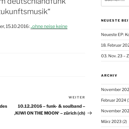
 im deutschlandfunk
nach:
zukunftsmusik“
NEUESTE BE
r, 15.10.2016:
„ohne neise keine
Neueste EP: K
18. Februar 20
03. Nov. 23 – Z
ARCHIV
November 20
WEITER
Nächster
Februar 2024
(
Beitrag
 des
10.12.2016 – funk- & soulband –
November 20
‚KIWI ON THE MOON‘ – zürich (ch)
März 2023
(2)