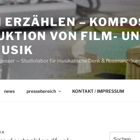
N ERZÄHLEN – KOMPO
KTION VON FILM- U
USIK
esser — Studiolabor für musikalische Denk & Resonanzräu
news
pressebereich
KONTAKT / IMPRESSUM
IA
Suche