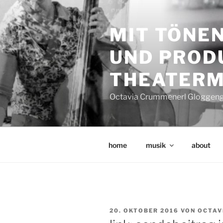
Zum
Inhalt
MIT TÖNE
springen
UND PRODU
THEATERM
Octavia Crummenerl Gloggengi
home
musik
about
VERÖFFENTLICHT
20. OKTOBER 2016
VON
OCTAV
AM