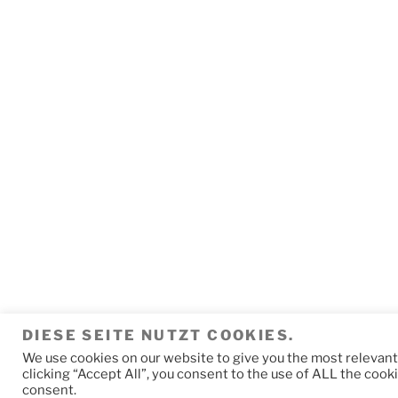
DIESE SEITE NUTZT COOKIES.
We use cookies on our website to give you the most relevan
Mit Stolz präsentiert von WordPress
clicking “Accept All”, you consent to the use of ALL the cook
consent.