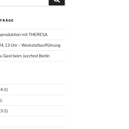
ITRÄGE
oproduktion mit THERESA
24, 13 Uhr – Werkstattaufführung
u Gast beim Jazzfest Berlin
24
(1)
1)
23
(1)