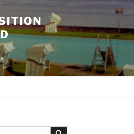
SITION
ND
me
Suchen