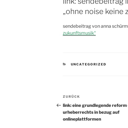
link: sendebeitrag
„ohne noise keine 
sendebeitrag von anna schürme
zukunftsmusik“
KATEGORIEN
UNCATEGORIZED
Beitragsnavigation
Vorheriger
ZURÜCK
Beitrag
link: eine grundlegende reform
urheberrechts in bezug auf
onlineplattformen