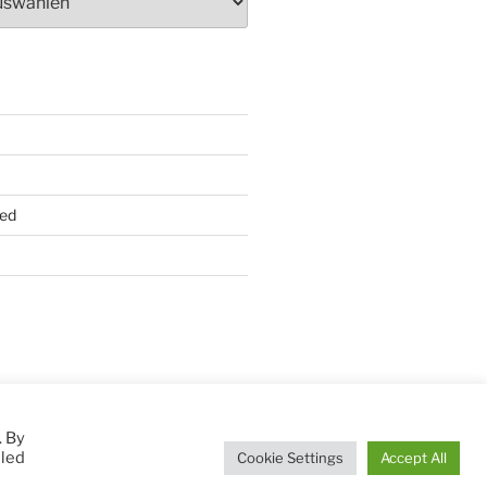
ed
. By
lled
Cookie Settings
Accept All