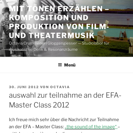
Zum
MIT TÖNEN ERZÄHLEN –
Inhalt
KOMPOSITION UND
springen
PRODUKTION VON FILM-
UND THEATERMUSIK
Octavia Crummenerl Gloggengiesser — Studiolabor für
musikalische Denk & Resonanzräume
Menü
VERÖFFENTLICHT
30. JUNI 2012
VON
OCTAVIA
AM
auswahl zur teilnahme an der EFA-
Master Class 2012
Ich freue mich sehr über die Nachricht zur Teilnahme
an der EFA – Master Class:
„the sound of the image
“
–