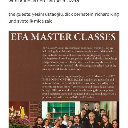
with bruno tarrière and salim azzazi
the guests: yesim ustaoglu, dick bernstein, richard king
und svetolik mica zajc